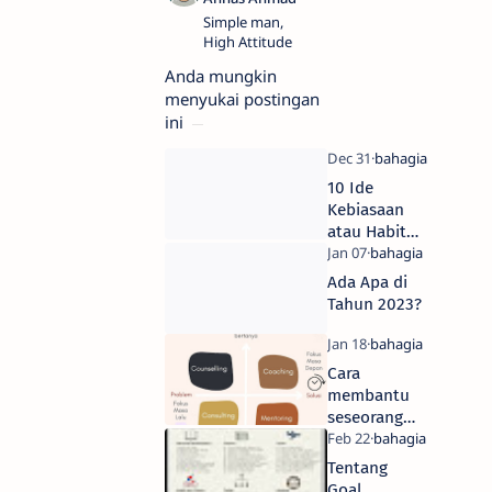
Simple man,
High Attitude
Anda mungkin
menyukai postingan
ini
10 Ide
Kebiasaan
atau Habit
Kecil
Ada Apa di
Tahun 2023?
Cara
membantu
seseorang
mencapai
goal-nya
Tentang
Goal