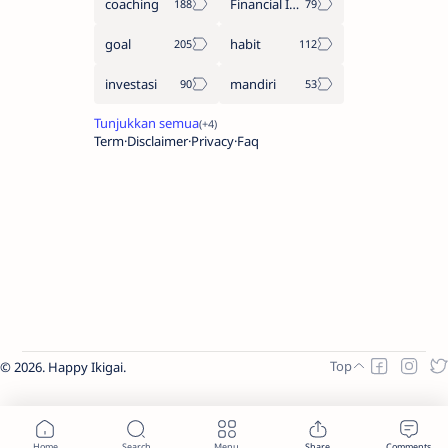
coaching
Financial Independent Retire Early
goal
habit
investasi
mandiri
Term
Disclaimer
Privacy
Faq
2026.
Happy Ikigai
.