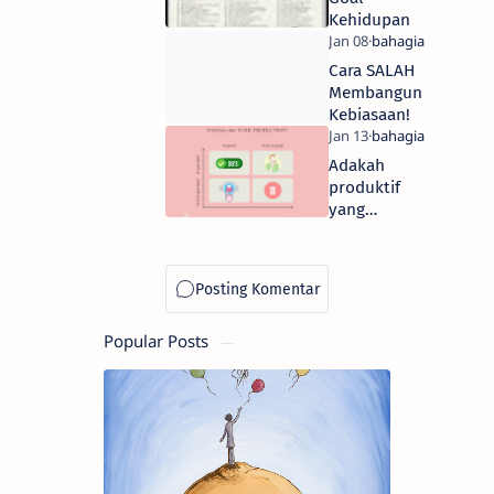
Kehidupan
Cara SALAH
Membangun
Kebiasaan!
Adakah
produktif
yang
berbahaya?
Popular Posts