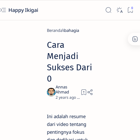
Happy Ikigai
Beranda
bahagia
Cara
Menjadi
Sukses Dari
0
2 years ago
3
Ini adalah resume
dari video tentang
pentingnya fokus
dan dedikasi untuk